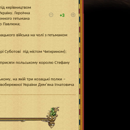
під керівництвом
країну. Героїчна
+3
онного гетьмана
ю Павлюка;
зацького війська на чолі з гетьманом
рі Суботові під містом Чигирином);
 присяги польському королю Стефану
ькому, на якій три козацькі полки –
івобережної України Дем’яна Ігнатовича