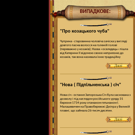
ВИПАДКОВЕ:
"Про козацького чуба"
Чуприна - старовинна чоловіча зачіска у вигляді
довгого пасма волосся на голеній голові
(переважно у козаків); Назва «оселедець» пішла
від Катерини ІІ відомою своєю неприязню до
козаків, так вона називала їхню традиційну
"Нова ( Підпільненська ) січ"
Нова січ - остання Запорозька Січ була заснована з
дозволу і під наглядом російського уряду 31
березня 1734 року отаманом-гетьманом І.
Малашевичем на Правобережжі Дніпра у Великій
плавні, що займала 26-тисяч десятин.