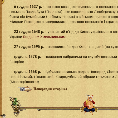
6 грудня 1637 р.
- початок козацько-селянського повстання 
гетьмана Павла Бута (Павлюка), яке охопило всю Лівобережну У
битва під Кумейками (поблизу Черкас) з військом великого кор
Миколи Потоцького завершилася поразкою повстанців і страто
23 грудня 1648 р.
- урочистий в’їзд до Києва українського ко
України
Богданом Хмельницьким
;
27 грудня 1595 р.
- народився Богдан Хмельницький (на хуто
грудень
1578 р.
- складання набраними на службу козаками
Баторію;
грудень 1668 р.
- відбулася козацька рада в Новгород-Сіверс
Чернігівський, Ніжинський і Стародубський обрали гетьманом Л
(Многогрішного);