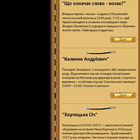
"Що означає слово - козак?"
Вперше термін «козак» згадано у Початковій
монгольській хроніці в 1240 році. У 14 ст. цей
термін вміщено в словник половецької мови
(Кодекс Куманікус) і в додаток грецького збірника
житій святих. Найперша згадка про
"Каленик Андрієвич"
Походив, ймовірно, з козацького або міщанського
роду. Відзначився під час походів запорізьких
козацтва на Московську державу в роки «смутного
времени», особливо під час Смоленської кампанії
(1609—1610). Разом із загоном
"Хортицька Січ"
Хортицька січ (1556-1557) — укріплення (замок)
збудоване на острові Мала Хортиця в 1556 році
князем Дмитром Вишневецьким. Зруйнований у
1557 році татарами. Частина істориків трактує це