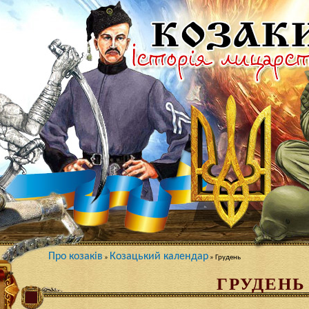
Про козаків
Козацький календар
»
» Грудень
ГРУДЕНЬ