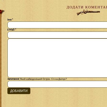
ДОДАТИ КОМЕНТА
Імя:
*
E-Mail:
*
Запитання:
Який найвідоміший Острів - Січ на Дніпрі?
ДОБАВИТИ