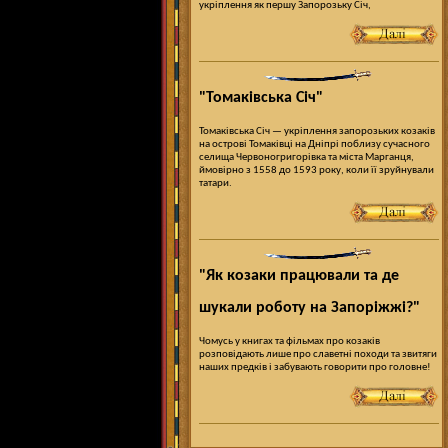
укріплення як першу Запорозьку Січ,
"Томаківська Січ"
Томаківська Січ — укріплення запорозьких козаків
на острові Томаківці на Дніпрі поблизу сучасного
селища Червоногригорівка та міста Марганця,
ймовірно з 1558 до 1593 року, коли її зруйнували
татари.
"Як козаки працювали та де
шукали роботу на Запоріжжі?"
Чомусь у книгах та фільмах про козаків
розповідають лише про славетні походи та звитяги
наших предків і забувають говорити про головне!